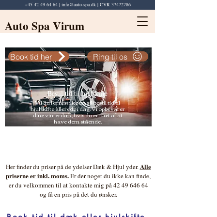
+45 42 49 64 64
|
info@auto-spa.dk
| CVR
37472786
Auto Spa Virum
Book tid her
Ring til os
Bestil tid til hjulskifte
Vil du forrest i køen, så bestil tid til
hjulskifte allerede i dag. Vi opbevarer
dine vinterdæk, hvis du er træt af at
have dem stående.
Alle
Her finder du priser på de ydelser Dæk & Hjul yder.
priserne er inkl. moms.
Er der noget du ikke kan finde,
er du velkommen til at kontakte mig på
42 49 646 64
og få en pris på det du ønsker.