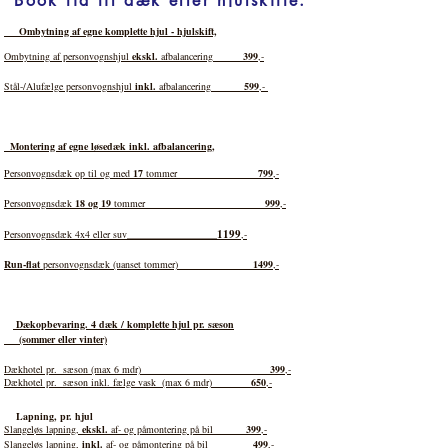
Book tid til dæk eller hjulskifte.
Ombytning af egne komplette hjul - hjulskift,
Ombytning af personvognshjul
ekskl.
afbalancering
399
,-
Stål-/Alufælge personvognshjul
inkl.
afbalancering
599
,-
Montering af egne løsedæk inkl. afbalancering,
Personvognsdæk op til og med
17
tommer
799
,-
Personvognsdæk
18 og 19
tommer
999
,-
1199
Personvognsdæk 4x4 eller suv__________________
,-
Run-flat
personvognsdæk (uanset tommer)
1499
,-
Dækopbevaring. 4 dæk / komplette hjul pr. sæson
(sommer eller vinter)
Dækhotel pr. sæson (max 6 mdr)
399
,-
Dækhotel pr. sæson inkl. fælge vask (max 6 mdr)
650
,-
Lapning, pr. hjul
Slangeløs lapning,
ekskl.
af- og påmontering på bil
399
,-
Slangeløs lapning,
inkl.
af- og påmontering på bil
499
,-