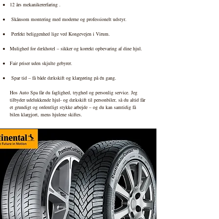
12 års mekanikererfaring .
Skånsom montering med moderne og professionelt udstyr.
Perfekt beliggenhed lige ved Kongevejen i Virum.
Mulighed for dækhotel – sikker og korrekt opbevaring af dine hjul.
Fair priser uden skjulte gebyrer.
Spar tid – få både dækskift og klargøring på én gang.
Hos Auto Spa får du faglighed, tryghed og personlig service. Jeg
tilbyder udelukkende hjul- og dækskift til personbiler, så du altid får
et grundigt og ordentligt stykke arbejde – og du kan samtidig få
bilen klargjort, mens hjulene skiftes.