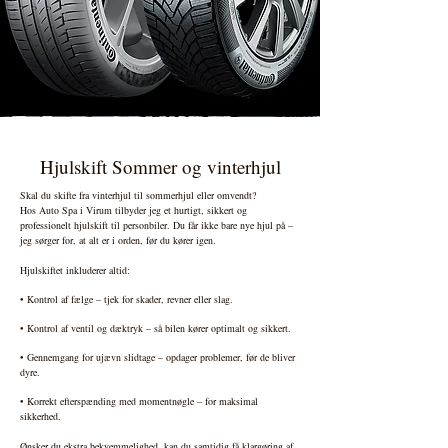
Hjulskift Sommer og vinterhjul
Skal du skifte fra vinterhjul til sommerhjul eller omvendt?
Hos Auto Spa i Virum tilbyder jeg et hurtigt, sikkert og
professionelt hjulskift til personbiler. Du får ikke bare nye hjul på –
jeg sørger for, at alt er i orden, før du kører igen.
Hjulskiftet inkluderer altid:
• Kontrol af fælge – tjek for skader, revner eller slag.
• Kontrol af ventil og dæktryk – så bilen kører optimalt og sikkert.
• Gennemgang for ujævn slidtage – opdager problemer, før de bliver
dyre.
• Korrekt efterspænding med momentnøgle – for maksimal
sikkerhed.
Ønsker du ekstra bekvemmelighed, kan du samtidig få klargøring af