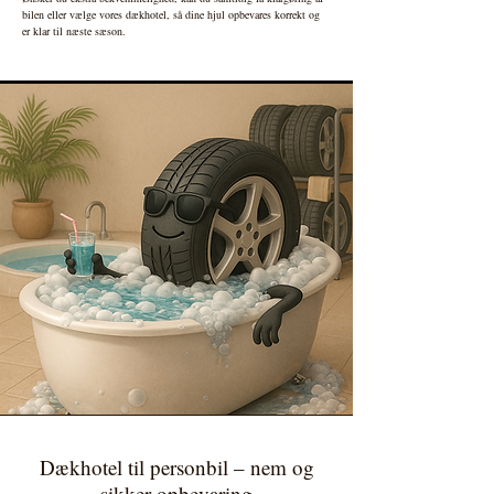
bilen eller vælge vores dækhotel, så dine hjul opbevares korrekt og
er klar til næste sæson.
Dækhotel til personbil – nem og
sikker opbevaring